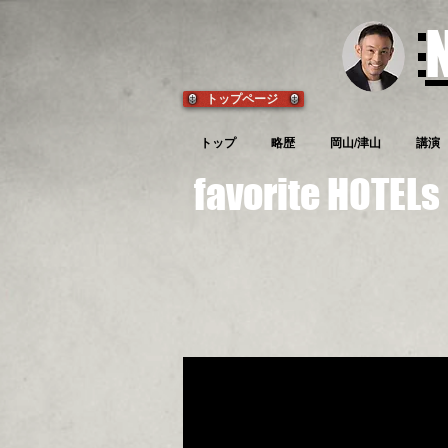
a4de0f6
トップページ
トップ
略歴
岡山/津山
講演
favorite HOTELs