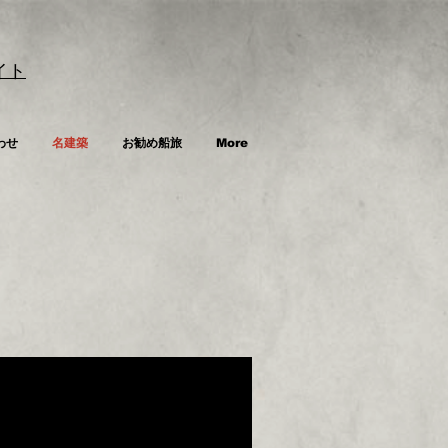
イト
わせ
名建築
お勧め船旅
More