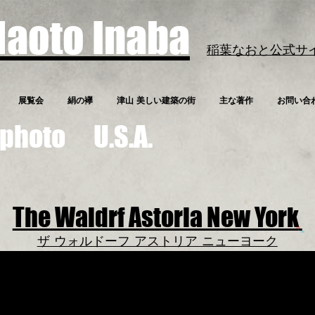
Naoto Inaba
稲葉なおと公式サ
展覧会
絹の襷
津山 美しい建築の街
主な著作
お問い合
 photo U.S.A.
The Waldrf Astoria New York
ザ ウォルドーフ アストリア ニューヨーク