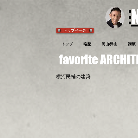
a4de0f6
トップページ
トップ
略歴
岡山/津山
講演
favorite ARCH
横河民輔の建築