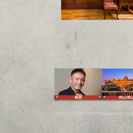
略歴
岡山/津
© 2023 by Electric Films. Proudly created with