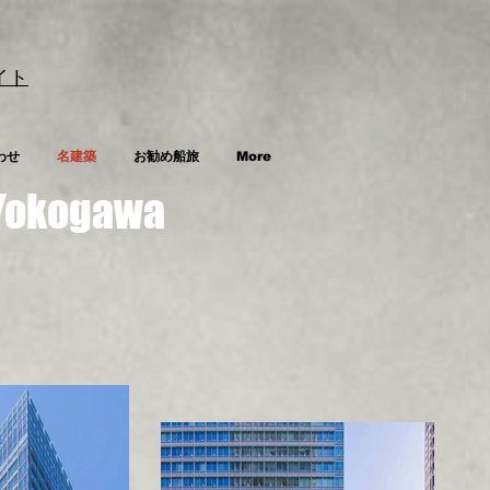
イト
わせ
名建築
お勧め船旅
More
 Yokogawa