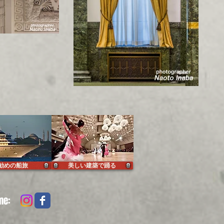
勧めの船旅
美しい建築で踊る
me: