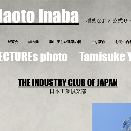
Naoto Inaba
稲葉なおと公式サ
展覧会
絹の襷
津山 美しい建築の街
主な著作
お問い合
ITECTUREs photo Tamisuke
THE INDUSTRY CLUB OF JAPAN
​日本工業倶楽部