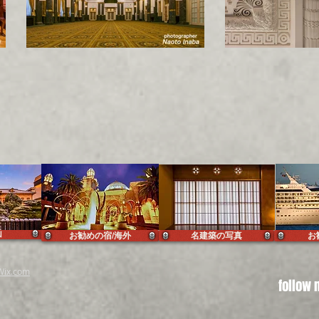
山
お勧めの宿/海外
名建築の写真
お
Wix.com
follow 